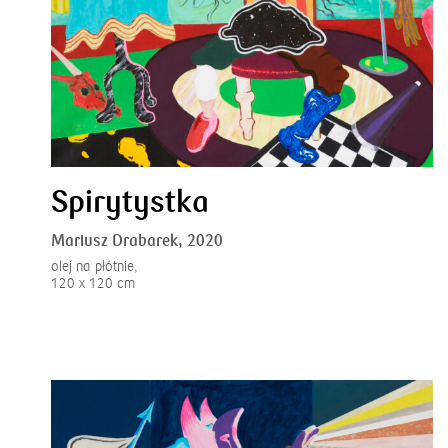
Spirytystka
Mariusz Drabarek,
2020
olej na płótnie,
120 x 120 cm