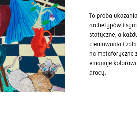
To próba ukazania 
archetypów i symb
statyczne, a każd
cieniowania i za
na metaforyczne z
emanuje kolorowa
pracy.