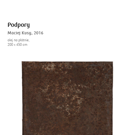
Podpory
Maciej Kusy,
2016
olej na płótnie,
200 x 450 cm