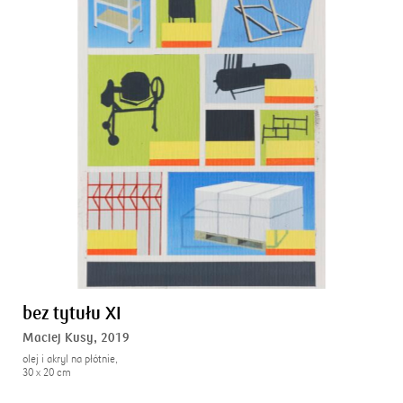
bez tytułu XI
Maciej Kusy,
2019
olej i akryl na płótnie,
30 x 20 cm