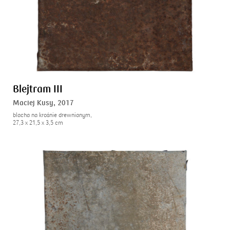
Blejtram III
Maciej Kusy,
2017
blacha na krośnie drewnianym,
27,3 x 21,5 x 3,5 cm