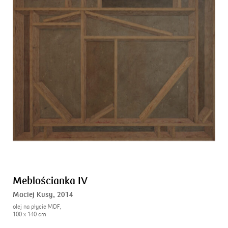
Meblościanka IV
Maciej Kusy,
2014
olej na płycie MDF,
100 x 140 cm