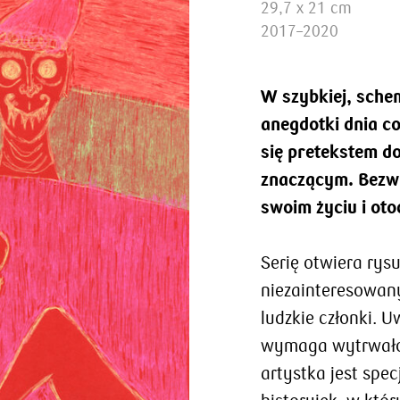
29,7 x 21 cm
2017–2020
W szybkiej, sche
anegdotki dnia co
się pretekstem d
znaczącym. Bezwi
swoim życiu i oto
Serię otwiera ry
niezainteresowan
ludzkie członki. U
wymaga wytrwałoś
artystka jest spe