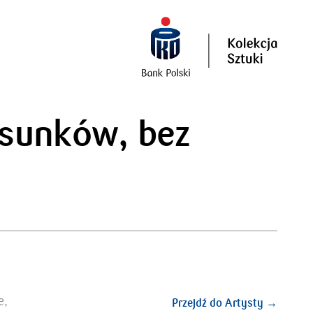
ysunków, bez
e,
Przejdź do Artysty →