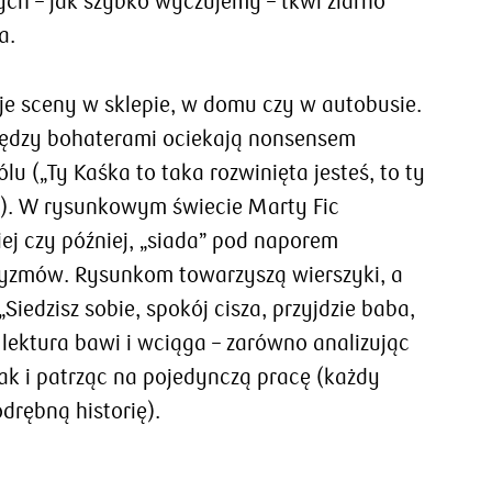
rych – jak szybko wyczujemy – tkwi ziarno
a.
e sceny w sklepie, w domu czy w autobusie.
ędzy bohaterami ociekają nonsensem
u („Ty Kaśka to taka rozwinięta jesteś, to ty
”). W rysunkowym świecie Marty Fic
ej czy później, „siada” pod naporem
tyzmów. Rysunkom towarzyszą wierszyki, a
Siedzisz sobie, spokój cisza, przyjdzie baba,
h lektura bawi i wciąga – zarówno analizując
jak i patrząc na pojedynczą pracę (każdy
drębną historię).