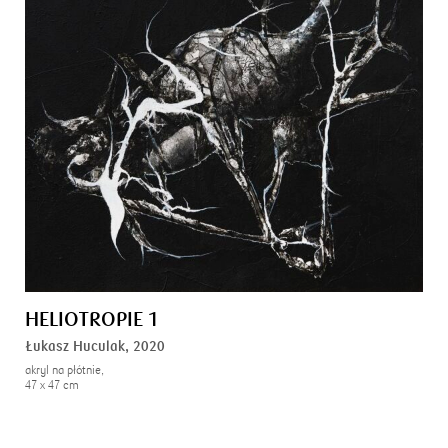
HELIOTROPIE 1
Łukasz Huculak,
2020
akryl na płótnie,
47 x 47 cm