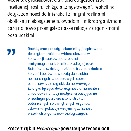
wcale tak groteskowe. Odkrycia dotyczące tzw.
inteligencji roślin, ich życia „zmysłowego”, reakcji na
dotyk, zdolności do interakcji z innymi roślinami,
okolicznym ekosystemem, owadami i mikroorganizmami,
każą na nowo przemyśleć nasze relacje z organizmami
pozaludzkimi.
Rachityczne porosty – skamieliny, inspirowane
dendrytami roślinne widma ukazane w
konwencji naukowego preparatu,
rentgenogramu lub reliktu z odległej epoki.
Botaniczne szkielety i roślinne truchła układem
korzeni i pędów nawiązują do struktur
neuronalnych, chodnikowych spękań,
estuariów rzek, czy układu nerwowego.
Estetyka łącząca dekoracyjność ornamentu i
chłód dokumentacji medycznej bazująca na
wizualnym pokrewieństwie struktur
botanicznych i wewnętrznych organów
człowieka, pokazuje wzajemną zależność
wszelkich organizmów biologicznych.
Prace z cyklu
Heliotropie
powstały w technologii