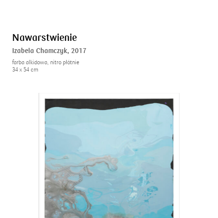
Nawarstwienie
Izabela Chamczyk,
2017
farba alkidowa, nitro płótnie
34 x 54 cm