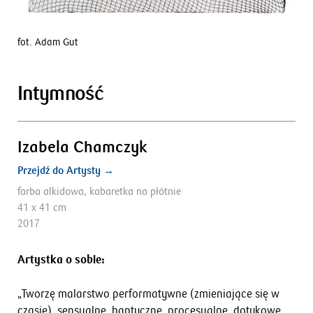
fot. Adam Gut
Intymność
Izabela Chamczyk
Przejdź do Artysty →
farba alkidowa, kabaretka na płótnie
41 x 41 cm
2017
Artystka o sobie:
„Tworzę malarstwo performatywne (zmieniające się w
czasie), sensualne, haptyczne, procesualne, dotykowe.