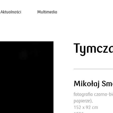
Aktualności
Multimedia
Tymcz
Mikołaj Sm
fotografia czarno-b
papierze),
152 x 92 cm