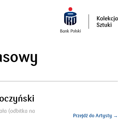
asowy
oczyński
iała (odbitka na
Przejdź do Artysty →