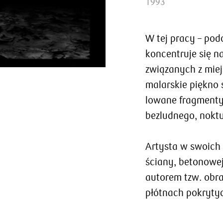
1993
W tej pracy – podo
koncentruje się na
związanych z miej
ma­larskie piękno
lowane fragmenty 
bezludnego, noktu
Artysta w swoich 
ściany, betonowej
autorem tzw. obr
płótnach pokrytyc