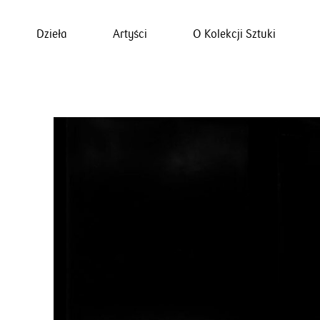
Dzieła
Artyści
O Kolekcji Sztuki