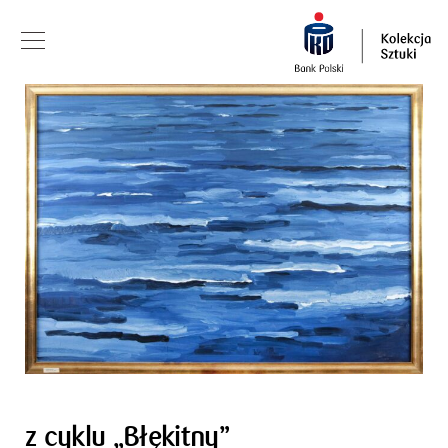
z cyklu „Błękitny”