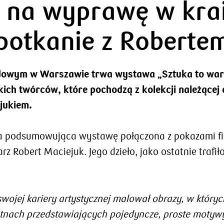
 na wyprawę w krai
potkanie z Roberte
wym w Warszawie trwa wystawa „Sztuka to warto
kich twórców, które pochodzą z kolekcji należące
jukiem.
sja podsumowująca wystawę połączona z pokazami fi
z Robert Maciejuk. Jego dzieło, jako ostatnie trafi
ojej kariery artystycznej malował obrazy, w których
tnach przedstawiających pojedyncze, proste motywy a