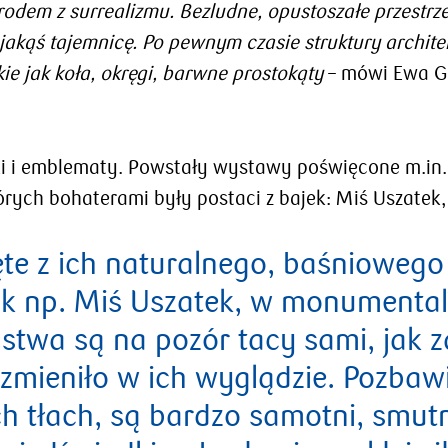
odem z surrealizmu. Bezludne, opustoszałe przestr
akąś tajemnicę. Po pewnym czasie struktury archite
kie jak koła, okręgi, barwne prostokąty
– mówi Ewa Go
aki i emblematy. Powstały wystawy poświęcone m.in.
órych bohaterami były postaci z bajek: Miś Uszatek
ęte z ich naturalnego, baśniowego
 jak np. Miś Uszatek, w monumenta
iństwa są na pozór tacy sami, jak
 zmieniło w ich wyglądzie. Pozbaw
h tłach, są bardzo samotni, smut