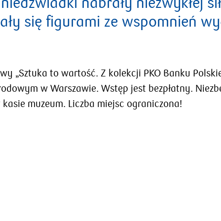
iedźwiadki nabrały niezwykłej sił
tały się figurami ze wspomnień w
y „Sztuka to wartość. Z kolekcji PKO Banku Polskie
odowym w Warszawie. Wstęp jest bezpłatny. Niezbę
kasie muzeum. Liczba miejsc ograniczona!