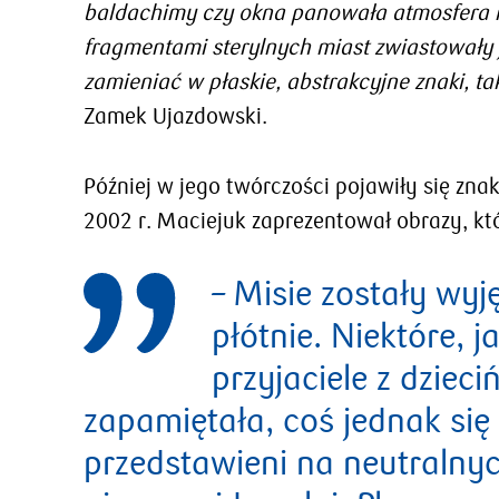
baldachimy czy okna panowała atmosfera r
fragmentami sterylnych miast zwiastowały j
zamieniać w płaskie, abstrakcyjne znaki, ta
Zamek Ujazdowski.
Później w jego twórczości pojawiły się zn
2002 r. Maciejuk zaprezentował obrazy, kt
– Misie zostały wyj
płótnie. Niektóre,
przyjaciele z dziec
zapamiętała, coś jednak się
przedstawieni na neutralnyc