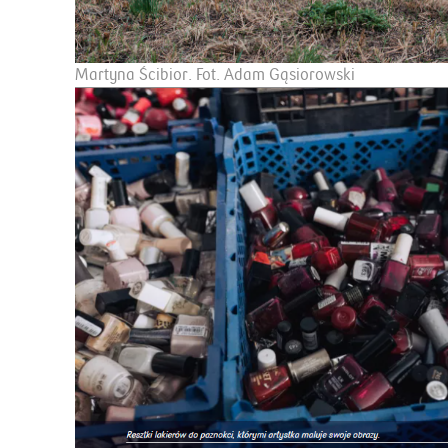
Martyna Ścibior. Fot. Adam Gąsiorowski