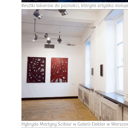
Resztki lakierów do paznokci, którymi artystka maluj
Hybryda Martyny Ścibior w Galerii Elektor w Warsza