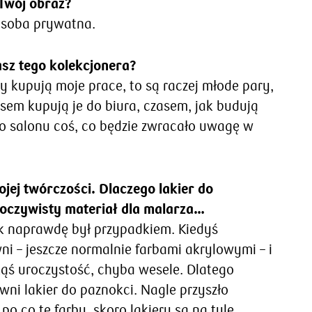
 Twój obraz?
osoba prywatna.
sz tego kolekcjonera?
zy kupują moje prace, to są raczej młode pary,
asem kupują je do biura, czasem, jak budują
o salonu coś, co będzie zwracało uwagę w
ej twórczości. Dlaczego lakier do
t oczywisty materiał dla malarza…
ak naprawdę był przypadkiem. Kiedyś
 – jeszcze normalnie farbami akrylowymi – i
kąś uroczystość, chyba wesele. Dlatego
ni lakier do paznokci. Nagle przyszło
po co te farby, skoro lakiery są na tyle