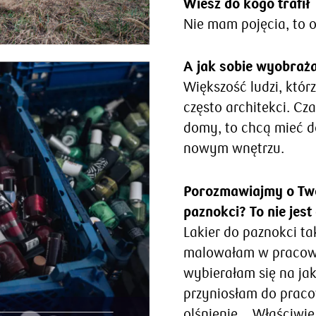
Wiesz do kogo trafił
Nie mam pojęcia, to 
A jak sobie wyobraża
Większość ludzi, któr
często architekci. Cz
domy, to chcą mieć d
nowym wnętrzu.
Porozmawiajmy o Twoj
paznokci? To nie jes
Lakier do paznokci t
malowałam w pracowni
wybierałam się na ja
przyniosłam do pracow
olśnienie… Właściwie 