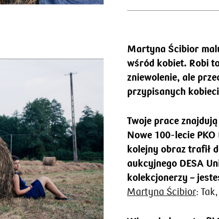
Martyna Ścibior malu
wśród kobiet. Robi t
zniewolenie, ale prz
przypisanych kobieci
Twoje prace znajdują
Nowe 100-lecie PKO B
kolejny obraz trafił
aukcyjnego DESA Uni
kolekcjonerzy – jest
Martyna Ścibior
: Tak