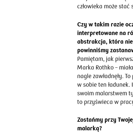
człowieka może stać 
Czy w takim razie oc
interpretowane na ró
abstrakcja, która nie
powinniśmy zastanaw
Pamiętam, jak pierws
Marka Rothko – miałam
nagle zawładnęły. To 
w sobie ten ładunek. 
swoim malarstwem tyl
to przyświeca w prac
Zostańmy przy Twoje
malarką?