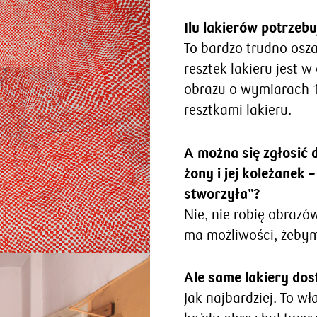
Ilu lakierów potrzeb
To bardzo trudno osz
resztek lakieru jest
obrazu o wymiarach 1
resztkami lakieru.
A można się zgłosić d
żony i jej koleżanek 
stworzyła”?
Nie, nie robię obrazó
ma możliwości, żebym
Ale same lakiery do
Jak najbardziej. To w