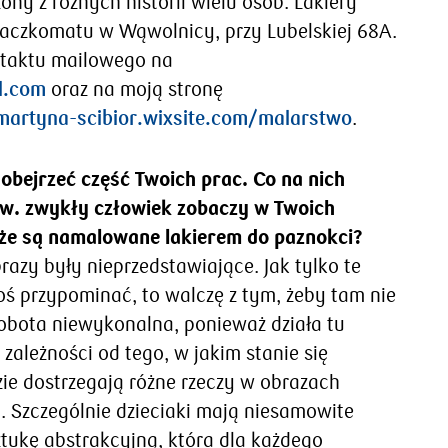
ony z różnych historii wielu osób. Lakiery
aczkomatu w Wąwolnicy, przy Lubelskiej 68A.
ntaktu mailowego na
l.com
oraz na moją stronę
martyna-scibior.wixsite.com/malarstwo
.
 obejrzeć część Twoich prac. Co na nich
zw. zwykły człowiek zobaczy w Twoich
 że są namalowane lakierem do paznokci?
razy były nieprzedstawiające. Jak tylko te
oś przypominać, to walczę z tym, żeby tam nie
robota niewykonalna, ponieważ działa tu
 zależności od tego, w jakim stanie się
zie dostrzegają różne rzeczy w obrazach
. Szczególnie dzieciaki mają niesamowite
ztukę abstrakcyjną, która dla każdego