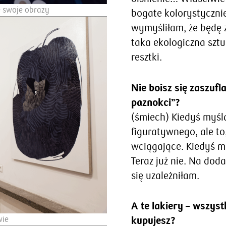
e swoje obrazy
bogate kolorystyczni
wymyśliłam, że będę z
taka ekologiczna sztu
resztki.
Nie boisz się zaszuf
paznokci”?
(śmiech) Kiedyś myśl
figuratywnego, ale to,
wciągające. Kiedyś m
Teraz już nie. Na doda
się uzależniłam.
A te lakiery – wszyst
wie
kupujesz?