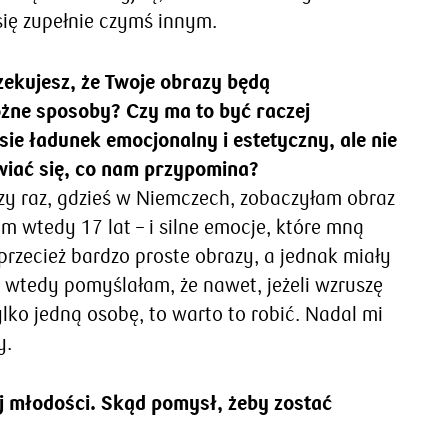
się zupełnie czymś innym.
zekujesz, że Twoje obrazy będą
żne sposoby? Czy ma to być raczej
sie ładunek emocjonalny i estetyczny, ale nie
iać się, co nam przypomina?
zy raz, gdzieś w Niemczech, zobaczyłam obraz
 wtedy 17 lat – i silne emocje, które mną
przecież bardzo proste obrazy, a jednak miały
I wtedy pomyślałam, że nawet, jeżeli wzruszę
ko jedną osobę, to warto to robić. Nadal mi
y.
j młodości. Skąd pomysł, żeby zostać