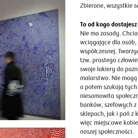
Zbierane, wszystkie s
To od kogo dostajesz
Nie ma zasady. Chcia
wciągające dla osób, 
współczesnej. Tworzy
tzw. prostego człowie
swoje lakiery do paz
malarstwo. Nie mogą s
a potem szukają tych
niesamowita społeczn
banków, szefowych z k
sklepach, jak i pań z
więc miejscowe kobiet
naszej społeczności.