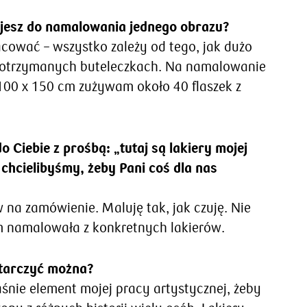
ujesz do namalowania jednego obrazu?
acować – wszystko zależy od tego, jak dużo
 w otrzymanych buteleczkach. Na namalowanie
00 x 150 cm zużywam około 40 flaszek z
o Ciebie z prośbą: „tutaj są lakiery mojej
– chcielibyśmy, żeby Pani coś dla nas
w na zamówienie. Maluję tak, jak czuję. Nie
 namalowała z konkretnych lakierów.
starczyć można?
łaśnie element mojej pracy artystycznej, żeby