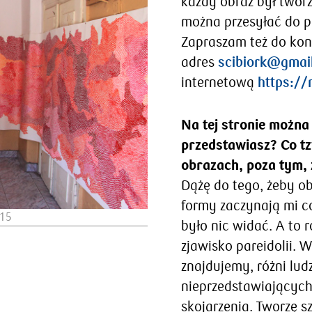
każdy obraz był tworz
można przesyłać do p
Zapraszam też do ko
adres
scibiork@gmai
internetową
https://
Na tej stronie można
przedstawiasz? Co t
obrazach, poza tym,
Dążę do tego, żeby ob
formy zaczynają mi c
015
było nic widać. A to 
zjawisko pareidolii. W
znajdujemy, różni lud
nieprzedstawiających
skojarzenia. Tworzę s