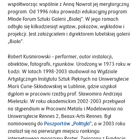
współtworząc wspólnie z Anną Nawrot jej merytoryczny
program. Od 1996 roku prowadzi edukacyjny program
Młode Forum Sztuki Galerii „Białej”. W jego ramach
odbyło się kilkadziesiąt wystaw, pokazów, wykładów i
projekcji. Jest założycielem i dyrektorem lubelskiej galerii
„Biała”.
Robert Kuśmirowski – performer, autor instalacji,
obiektów, fotografii, rysunków. Urodzony w 1973 roku w
Łodzi. W latach 1998-2003 studiował na Wydziale
Artystycznym Instytutu Sztuk Pięknych na Uniwersytecie
Marii Curie-Skłodowskiej w Lublinie, gdzie uzyskał
dyplom w pracowni rzeźby prof. Sławomira Andrzeja
Mieleszki. W roku akademickim 2002-2003 przebywał
na stypendium w Pracowni Metalu i Modelowania na
Uniwersytecie Rennes 2, Beaux-Arts Rennes. Był
nominowany do
Paszportów „Polityki”
, a w 2003 roku
znalazł się na pierwszym miejscu rankingu
internetowego magazynu Raster. Związany z Fundacją