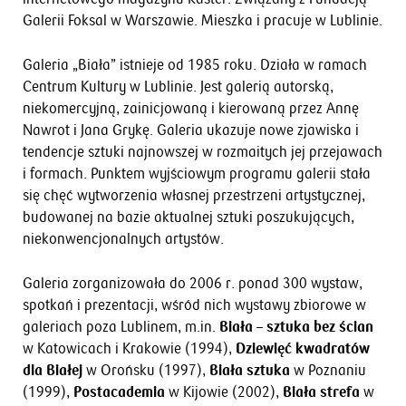
Galerii Foksal w Warszawie. Mieszka i pracuje w Lublinie.
Galeria „Biała” istnieje od 1985 roku. Działa w ramach
Centrum Kultury w Lublinie. Jest galerią autorską,
niekomercyjną, zainicjowaną i kierowaną przez Annę
Nawrot i Jana Grykę. Galeria ukazuje nowe zjawiska i
tendencje sztuki najnowszej w rozmaitych jej przejawach
i formach. Punktem wyjściowym programu galerii stała
się chęć wytworzenia własnej
przestrzeni artystycznej,
budowanej na bazie aktualnej sztuki poszukujących,
niekonwencjonalnych artystów.
Galeria zorganizowała do 2006 r. ponad 300 wystaw,
spotkań i prezentacji, wśród nich wystawy zbiorowe w
galeriach poza Lublinem, m.in.
Biała – sztuka bez ścian
w Katowicach i Krakowie (1994),
Dziewięć kwadratów
dla Białej
w Orońsku (1997),
Biała sztuka
w Poznaniu
(1999),
Postacademia
w Kijowie (2002),
Biała strefa
w