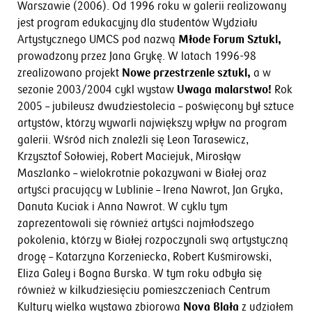
Warszawie (2006). Od 1996 roku w galerii realizowany
jest program edukacyjny dla studentów Wydziału
Artystycznego UMCS pod nazwą
Młode Forum Sztuki,
prowadzony przez Jana Grykę. W latach 1996-98
zrealizowano projekt
Nowe przestrzenie sztuki,
a w
sezonie 2003/2004 cykl wystaw
Uwaga malarstwo!
Rok
2005 – jubileusz dwudziestolecia – poświęcony był sztuce
artystów, którzy wywarli największy wpływ na program
galerii. Wśród nich znaleźli się Leon Tarasewicz,
Krzysztof Sołowiej, Robert Maciejuk, Mirosłąw
Maszlanko – wielokrotnie pokazywani w Białej oraz
artyści pracujący w Lublinie – Irena Nawrot, Jan Gryka,
Danuta Kuciak i Anna Nawrot. W cyklu tym
zaprezentowali się również artyści najmłodszego
pokolenia, którzy w Białej rozpoczynali swą artystyczną
drogę – Katarzyna Korzeniecka, Robert Kuśmirowski,
Eliza Galey i Bogna Burska. W tym roku odbyła się
również w kilkudziesięciu pomieszczeniach Centrum
Kultury wielka wystawa zbiorowa
Nova Biała
z udziałem