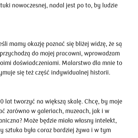
ki nowoczesnej, nadal jest po to, by ludzie
śli mamy okazję poznać się bliżej widzę, że są
edy przychodzą do mojej pracowni, wprowadzam
woimi doświadczeniami. Malarstwo dla mnie to
ymuje się też część indywidualnej historii.
20 lat tworzyć na większą skalę. Chcę, by moje
ać zarówno w galeriach, muzeach, jak i w
ganiczna? Może będzie miała własny intelekt,
by sztuka była coraz bardziej żywa i w tym