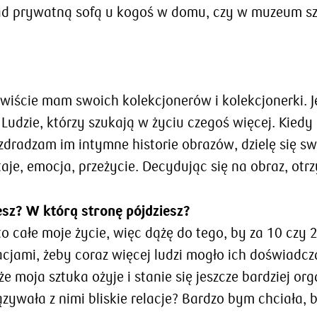
ad prywatną sofą u kogoś w domu, czy w muzeum sztu
wiście mam swoich kolekcjonerów i kolekcjonerki. Je
e. Ludzie, którzy szukają w życiu czegoś więcej. Ki
zdradzam im intymne historie obrazów, dzielę się s
staje, emocja, przeżycie. Decydując się na obraz, otrz
iesz? W którą stronę pójdziesz?
to całe moje życie, więc dążę do tego, by za 10 czy 
acjami, żeby coraz więcej ludzi mogło ich doświadcz
e moja sztuka ożyje i stanie się jeszcze bardziej or
zywała z nimi bliskie relacje? Bardzo bym chciała, 