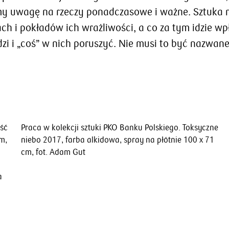
my uwagę na rzeczy ponadczasowe i ważne. Sztuka 
h i pokładów ich wrażliwości, a co za tym idzie wp
zi i „coś” w nich poruszyć. Nie musi to być nazwane,
ość
Praca w kolekcji sztuki PKO Banku Polskiego. Toksyczne
m,
niebo 2017, farba alkidowa, spray na płótnie 100 x 71
cm, fot. Adam Gut
a