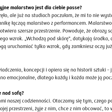
jne malarstwo jest dla ciebie passe?
ęło, ale już na studiach poczułam, że mi to nie wys
hnikę łącząą malarstwo z performancem. Malarstwo z
e, otwiera szersze przestrzenie. Powoduje, że obraz
jego wzrok. „Wchodzą pod skórę”, dotykają środka, d
ogą uruchamiać tylko wzrok, gdy zamkniesz oczy już 
dczenia, koncepcji i opiera się na historii sztuki –
ocno emocjonalne, dlatego każdy i każda może ją poc
e nad sofą?
ami naszej codzienności. Otaczamy się tym, czego po
ojej przestrzeni, żyje z nim, chce z nim obcować, to