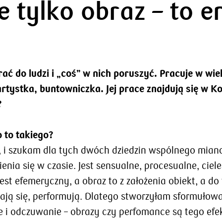
 tylko obraz – to en
ć do ludzi i „coś” w nich poruszyć. Pracuje w wielu
ystka, buntowniczka. Jej prace znajdują się w Kol
?
 to takiego?
e, i szukam dla tych dwóch dziedzin wspólnego mia
nia się w czasie. Jest sensualne, procesualne, ciele
est efemeryczny, a obraz to z założenia obiekt, a d
niają się, performują. Dlatego stworzyłam sformuło
 i odczuwanie – obrazy czy perfomance są tego efe