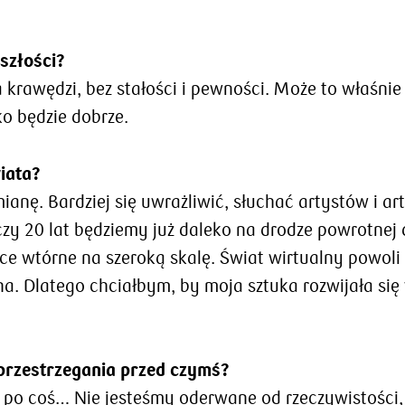
yszłości?
na krawędzi, bez stałości i pewności. Może to właśni
ko będzie dobrze.
iata?
ianę. Bardziej się uwrażliwić, słuchać artystów i 
zy 20 lat będziemy już daleko na drodze powrotnej d
e wtórne na szeroką skalę. Świat wirtualny powoli
a. Dlatego chciałbym, by moja sztuka rozwijała się 
 przestrzegania przed czymś?
ież po coś… Nie jesteśmy oderwane od rzeczywistości