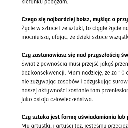
kierunku podążam.
Czego się najbardziej boisz, myśląc o prz
Życie w sztuce i ze sztuki, to ciągłe życie 
mocniejsza, ufając, że dzięki sztuce wszyst
Czy zastanawiasz się nad przyszłością św
Świat z pewnością musi przejść jakąś przem
bez konsekwencji. Mam nadzieję, że za 10 c
nie zużywając zasobów i odzyskując surowc
naszej aktywności zostanie tam przeniesion
jako ostoja człowieczeństwa.
Czy sztuka jest formą uświadamiania lub
My artystki, i artyści też, jesteśmy przec