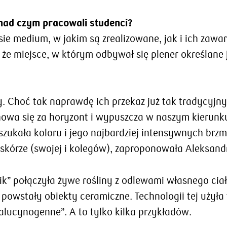
 nad czym pracowali studenci?
ie medium, w jakim są zrealizowane, jak i ich zawa
e miejsce, w którym odbywał się plener określane j
. Choć tak naprawdę ich przekaz już tak tradycyjny
owa się za horyzont i wypuszcza w naszym kierunku
szukała koloru i jego najbardziej intensywnych brzm
skórze (swojej i kolegów), zaproponowała Aleksand
sznik” połączyła żywe rośliny z odlewami własnego c
 powstały obiekty ceramiczne. Technologii tej użyła
alucynogenne”. A to tylko kilka przykładów.