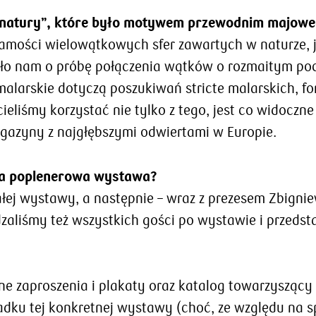
ć natury”, które było motywem przewodnim majowe
amości wielowątkowych sfer zawartych w naturze, ja
iło nam o próbę połączenia wątków o rozmaitym poc
malarskie dotyczą poszukiwań stricte malarskich, f
liśmy korzystać nie tylko z tego, jest co widoczne 
gazyny z najgłębszymi odwiertami w Europie.
 ma poplenerowa wystawa?
ej wystawy, a następnie – wraz z prezesem Zbigni
aliśmy też wszystkich gości po wystawie i przedsta
 zaproszenia i plakaty oraz katalog towarzyszący 
padku tej konkretnej wystawy (choć, ze względu na s