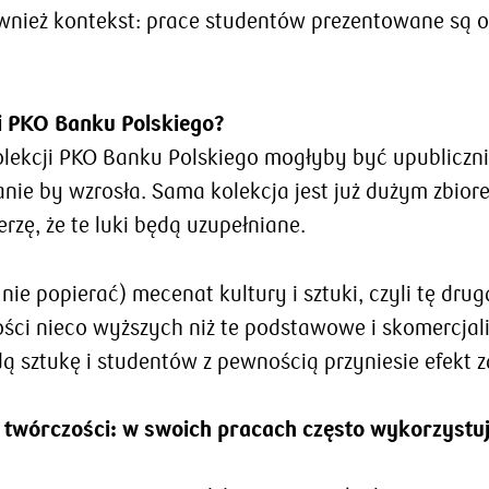
ównież kontekst: prace studentów prezentowane są o
ki PKO Banku Polskiego?
z kolekcji PKO Banku Polskiego mogłyby być upublic
e by wzrosła. Sama kolekcja jest już dużym zbiore
erzę, że te luki będą uzupełniane.
nie popierać) mecenat kultury i sztuki, czyli tę d
ści nieco wyższych niż te podstawowe i skomercjali
sztukę i studentów z pewnością przyniesie efekt za 
 twórczości: w swoich pracach często wykorzystuje