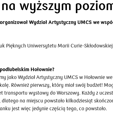
 i na wyższym pozio
y zorganizował Wydział Artystyczny UMCS we wspó
tuk Pięknych Uniwersytetu Marii Curie-Skłodowskiej 
 podlubelskim Hołownie?
liśmy jako Wydział Artystyczny UMCS w Hołownie we
skalę. Również pierwszy, który miał swój budżet! Mo
wet transportu wystawy do Warszawy. Każdy z ucze
 dlatego na miejscu powstało kilkadziesiąt skończo
nku jest więc jedynie częścią tego, co powstało.