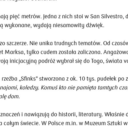
ją pięć metrów. Jedna z nich stoi w San Silvestro,
h są wykonane, wydają niesamowity dźwięk.
zo szczerze. Nie unika trudnych tematów. Od czasó
t Marksa, tylko cudem została zaliczona. Angażował
ją inicjacyjną podróż wybrał się do Togo, świata vo
zeźba „Sfinks” stworzona z ok. 10 tys. pudełek po z
e znajomi, koledzy. Komuś kto nie pamięta tamtych cz
alę dom.
naczeń i nawiązują do historii, literatury. Właśnie
na całym świecie. W Polsce m.in. w Muzeum Sztuki w