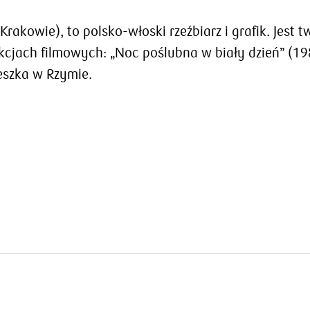
rakowie), to polsko-włoski rzeźbiarz i grafik. Jest t
ukcjach filmowych: „Noc poślubna w biały dzień” (1
eszka w Rzymie.