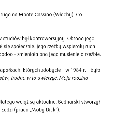
 druga na Monte Cassino (Włochy). Co
w studiów był kontrowersyjny. Obrona jego
 się społecznie. Jego rzeźby wspierały ruch
odoo – zmieniała ona jego myślenie o rzeźbie.
apałkach, których zdobycie – w 1984 r. – było
asów, trudno w to uwierzyć. Moja rodzina
 dlatego wciąż są aktualne. Bednarski stworzył
 Łodzi (praca „Moby Dick”).