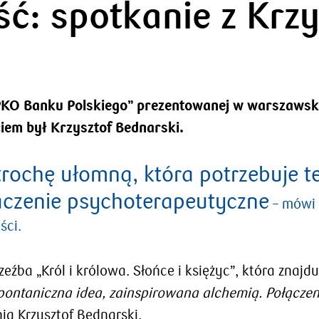
ść: spotkanie z Krz
i PKO Banku Polskiego” prezentowanej w warsza
iem był Krzysztof Bednarski.
trochę ułomną, która potrzebuje te
czenie psychoterapeutyczne
– mówi 
ści.
zeźba „Król i królowa. Słońce i księżyc”, która znajd
spontaniczna idea, zainspirowana alchemią. Połącze
ia Krzysztof Bednarski.