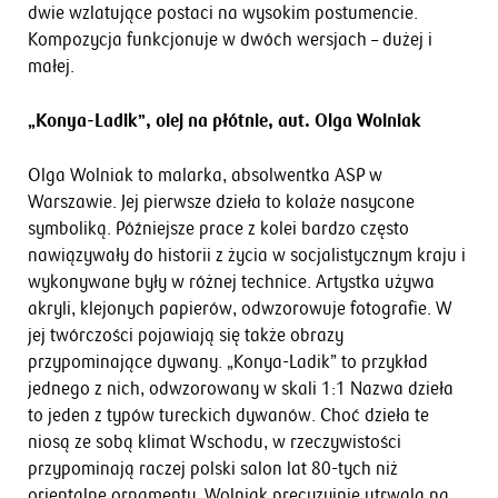
dwie wzlatujące postaci na wysokim postumencie.
Kompozycja funkcjonuje w dwóch wersjach – dużej i
małej.
„Konya-Ladik”, olej na płótnie, aut. Olga Wolniak
Olga Wolniak to malarka, absolwentka ASP w
Warszawie. Jej pierwsze dzieła to kolaże nasycone
symboliką. Późniejsze prace z kolei bardzo często
nawiązywały do historii z życia w socjalistycznym kraju i
wykonywane były w różnej technice. Artystka używa
akryli, klejonych papierów, odwzorowuje fotografie. W
jej twórczości pojawiają się także obrazy
przypominające dywany. „Konya-Ladik” to przykład
jednego z nich, odwzorowany w skali 1:1 Nazwa dzieła
to jeden z typów tureckich dywanów. Choć dzieła te
niosą ze sobą klimat Wschodu, w rzeczywistości
przypominają raczej polski salon lat 80-tych niż
orientalne ornamenty. Wolniak precyzyjnie utrwala na