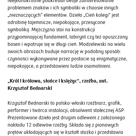
Niejednokrotnie podkreślał swoje zainteresowanie
problemem znaków i ich symboliki w chaosie innych
„nieznaczących” elementów. Dzieło „Cień kolegi” jest
odrobinę tajemnicze, niepokojące, przesycone
symboliką. Mężczyzna stoi na konstrukcji
przypominającej fundament, labirynt czy też opuszczony
basen i wpatruje się w długi cień. Modzelewski na wielu
swoich obrazach buduje narrację w podobny sposób:
czynności wykonywane przez postacie są enigmatyczne,
niepokojące, a przedstawieni ludzie osamotnieni.
„Król i królowa, słońce i księżyc”, rzeźba, aut.
Krzysztof Bednarski
Krzysztof Bednarski to polsko-włoski rzeźbiarz, grafik,
performer i twórca instalacji, absolwent stołecznej ASP.
Prezentowane dzieło jest drugim odlewem z założonego
nakładu 12 odlewów rzeźby. Składa się z pionowych
prętów układających się w kształt stożka i przedstawia