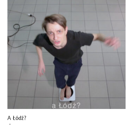
A Łódź?