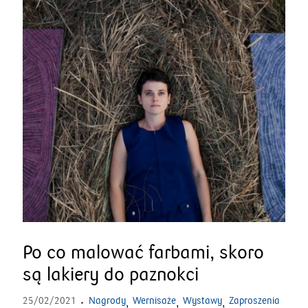
Po co malować farbami, skoro
są lakiery do paznokci
25/02/2021
Nagrody
Wernisaże
Wystawy
Zaproszenia
,
,
,