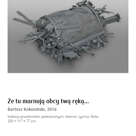
Że tu marnują obcy twą ręką…
Bartosz Kokosiński,
2016
kolekcja przedmiotów podarowanych, drewno, żywica, farba
205 × 117 × 77 cm