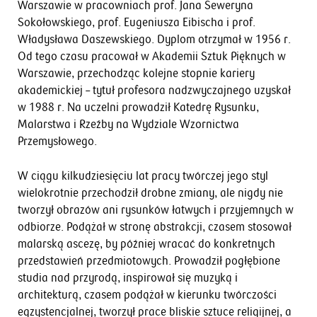
Warszawie w pracowniach prof. Jana Seweryna
Sokołowskiego, prof. Eugeniusza Eibischa i prof.
Władysława Daszewskiego. Dyplom otrzymał w 1956 r.
Od tego czasu pracował w Akademii Sztuk Pięknych w
Warszawie, przechodząc kolejne stopnie kariery
akademickiej – tytuł profesora nadzwyczajnego uzyskał
w 1988 r. Na uczelni prowadził Katedrę Rysunku,
Malarstwa i Rzeźby na Wydziale Wzornictwa
Przemysłowego.
W ciągu kilkudziesięciu lat pracy twórczej jego styl
wielokrotnie przechodził drobne zmiany, ale nigdy nie
tworzył obrazów ani rysunków łatwych i przyjemnych w
odbiorze. Podążał w stronę abstrakcji, czasem stosował
malarską ascezę, by później wracać do konkretnych
przedstawień przedmiotowych. Prowadził pogłębione
studia nad przyrodą, inspirował się muzyką i
architekturą, czasem podążał w kierunku twórczości
egzystencjalnej, tworzył prace bliskie sztuce religijnej, a