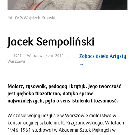
fot. PAP/Wojciech Kryński
Jacek Sempoliński
ur. 1927 r., Warszawa / zm. 2012 r.,
Zobacz dzieła Artysty
Warszawa
→
Malarz, rysownik, pedagog i krytyk. Jego twórczość
jest głęboko filozoficzna, dotyka spraw
najważniejszych, pyta o sens istnienia i tożsamość.
W czasie wojny uczył się w Warszawie malarstwa w
konspiracyjnej szkole im. K. Krzyżanowskiego. W latach
1946-1951 studiował w Akademii Sztuk Pięknych w