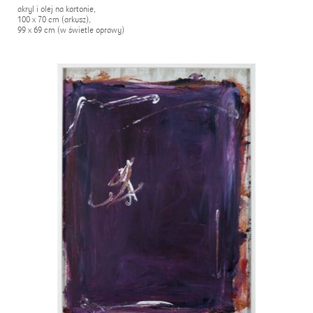
akryl i olej na kartonie,
100 x 70 cm (arkusz),
99 x 69 cm (w świetle oprawy)