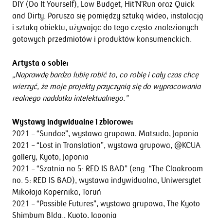
DIY (Do It Yourself), Low Budget, Hit’N’Run oraz Quick
and Dirty. Porusza się pomiędzy sztuką wideo, instalacją
i sztuką obiektu, używając do tego często znalezionych
gotowych przedmiotów i produktów konsumenckich.
Artysta o sobie:
„Naprawdę bardzo lubię robić to, co robię i cały czas chcę
wierzyć, że moje projekty przyczynią się do wypracowania
realnego naddatku intelektualnego.”
Wystawy indywidualne i zbiorowe:
2021 – “Sundae”, wystawa grupowa, Matsudo, Japonia
2021 – “Lost in Translation”, wystawa grupowa, @KCUA
gallery, Kyoto, Japonia
2021 – “Szatnia no 5: RED IS BAD” (eng. “The Cloakroom
no. 5: RED IS BAD), wystawa indywidualna, Uniwersytet
Mikołaja Kopernika, Toruń
2021 – “Possible Futures”, wystawa grupowa, The Kyoto
Shimbum Bldg., Kyoto, Japonia