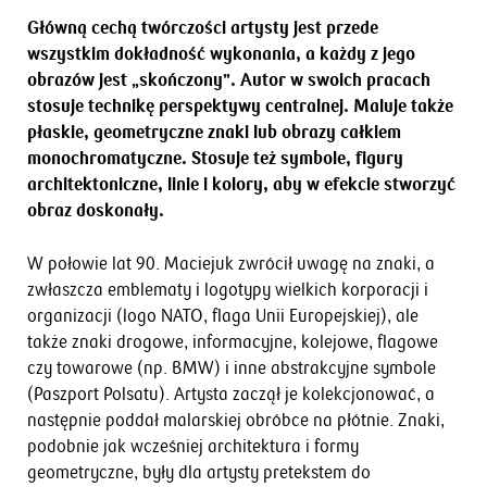
Główną cechą twórczości artysty jest przede
wszystkim dokładność wykonania, a każdy z jego
obrazów jest „skończony”. Autor w swoich pracach
stosuje technikę perspektywy centralnej. Maluje także
płaskie, geometryczne znaki lub obrazy całkiem
monochromatyczne. Stosuje też symbole, figury
architektoniczne, linie i kolory, aby w efekcie stworzyć
obraz doskonały.
W połowie lat 90. Maciejuk zwrócił uwagę na znaki, a
zwłaszcza emblematy i logotypy wielkich korporacji i
organizacji (logo NATO, flaga Unii Europejskiej), ale
także znaki drogowe, informacyjne, kolejowe, flagowe
czy towarowe (np. BMW) i inne abstrakcyjne symbole
(Paszport Polsatu). Artysta zaczął je kolekcjonować, a
następnie poddał malarskiej obróbce na płótnie. Znaki,
podobnie jak wcześniej architektura i formy
geometryczne, były dla artysty pretekstem do