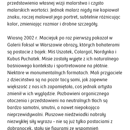
przedstawienia własnej wizji malarstwa i czysto
malarskich wartości. Jednak malarz nigdy nie kopiował
znaku, raczej malował jego portret, subtelnie różnicując
kolor, zmieniając rozmiar i drobne szczegóły.
Wiosną 2002 r. Maciejuk po raz pierwszy pokazał w
Galerii Foksal w Warszawie obrazy, których bohaterami
są postacie z bajek: Miś Uszatek, Colargol, Nordynka i
Kubuś Puchatek. Misie zostały wyjęte z ich naturalnego
baśniowego kontekstu i sportretowane na płótnie.
Niektóre w monumentalnych formatach. Mali przyjaciele
z dzieciństwa są na pozór tacy sami, jak zapewne
większość z nas ich zapamiętała, coś jednak artysta
zmienił w ich wyglądzie. Pozbawieni organicznego
otoczenia i przedstawieni na neutralnych tłach są
bardzo samotni, smutni, a nawet niepokojąco
nieprzewidywalni. Pluszowe niedźwiadki nabrały
niezwykłej siły wyrazu – nie są już tylko postaciami z
dobranocek, stały się figurami ze wspomnień