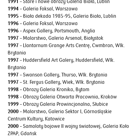
1991
– Stare i nowe obrazy Galeria Biała, Lublin
1994
– Galeria Foksal, Warszawa
1995
– Biała dekada 1985-95, Galeria Biała, Lublin
1996
– Galeria Foksal, Warszawa
1996
– Aspex Gallery, Portsmouth, Anglia
1997
– Malarstwo, Galeria Arsenał, Białystok
1997
– Llantarnum Grange Arts Centrę, Cwmbran, Wlk.
Brytania
1997
– Huddersfield Art Galery, Huddersfield, Wlk.
Brytania
1997
– Swanson Gallery, Thurso, Wlk. Brytania
1997
– St. Fergus Gallery, Wiek, Wlk. Brytania
1998
– Obrazy Galeria Kronika, Bytom
1998
– Obrazy Galeria Otwarta Pracownia, Kraków
1999
– Obrazy Galeria Prowincjonalna, Słubice
2000
– Malarstwo, Galeria Sektor I, Górnośląskie
Centrum Kultury, Katowice
2000
– Samoloty bojowe II wojny światowej, Galeria Koło
ZPAP, Gdańsk