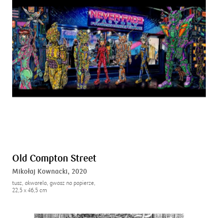
Old Compton Street
Mikołaj Kownacki,
2020
tusz, akwarela, gwasz na papierze,
22,5 x 46,5 cm