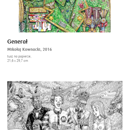
Generał
Mikołaj Kownacki,
2016
tusz na papierze,
21,6 x 29,7 cm