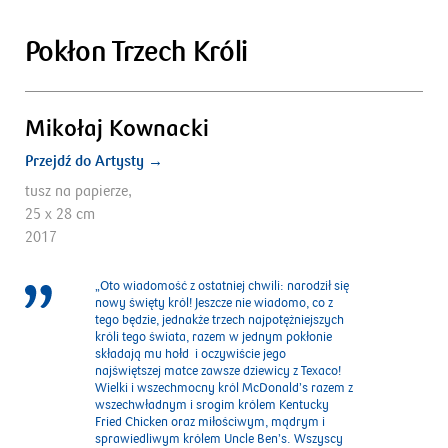
Pokłon Trzech Króli
Mikołaj Kownacki
Przejdź do Artysty →
tusz na papierze,
25 x 28 cm
2017
„Oto wiadomość z ostatniej chwili: narodził się
nowy święty król! Jeszcze nie wiadomo, co z
tego będzie, jednakże trzech najpotężniejszych
króli tego świata, razem w jednym pokłonie
składają mu hołd i oczywiście jego
najświętszej matce zawsze dziewicy z Texaco!
Wielki i wszechmocny król McDonald’s razem z
wszechwładnym i srogim królem Kentucky
Fried Chicken oraz miłościwym, mądrym i
sprawiedliwym królem Uncle Ben’s. Wszyscy