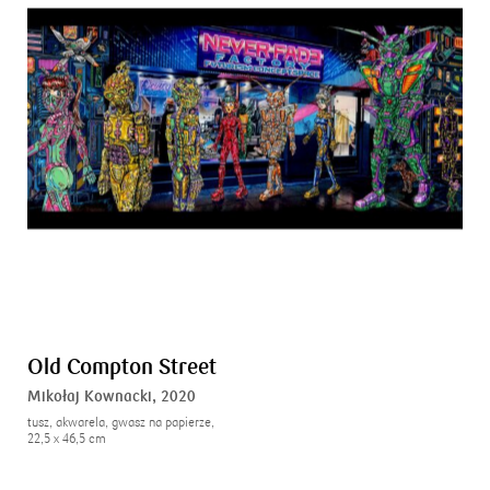
Old Compton Street
Mikołaj Kownacki,
2020
tusz, akwarela, gwasz na papierze,
22,5 x 46,5 cm