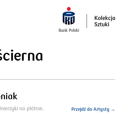
ścierna
niak
łnierzyki na płótnie,
Przejdź do Artysty →