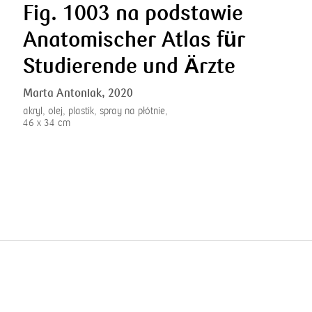
Fig. 1003 na podstawie
Anatomischer Atlas für
Studierende und Ärzte
Marta Antoniak,
2020
akryl, olej, plastik, spray na płótnie,
46 x 34 cm