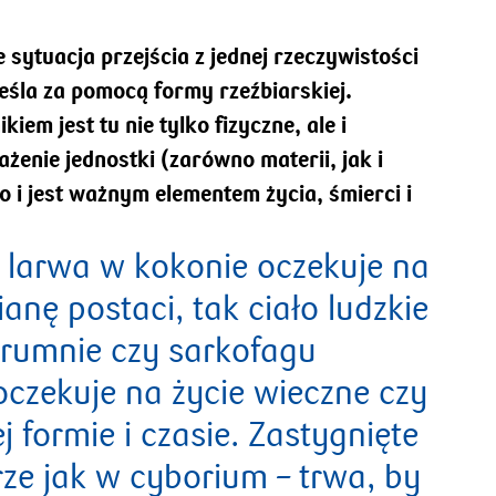
e sytuacja przejścia z jednej rzeczywistości
eśla za pomocą formy rzeźbiarskiej.
iem jest tu nie tylko fizyczne, ale i
enie jednostki (zarówno materii, jak i
o i jest ważnym elementem życia, śmierci i
k larwa w kokonie oczekuje na
anę postaci, tak ciało ludzkie
trumnie czy sarkofagu
oczekuje na życie wieczne czy
j formie i czasie. Zastygnięte
ze jak w cyborium – trwa, by