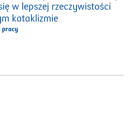
się w lepszej rzeczywistości
ym kataklizmie
j pracy