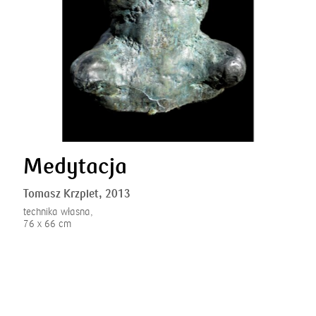
Medytacja
Tomasz Krzpiet,
2013
technika własna,
76 x 66 cm