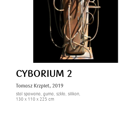
CYBORIUM 2
Tomasz Krzpiet,
2019
stal spawana, guma, szkło, silikon,
130 x 110 x 225 cm