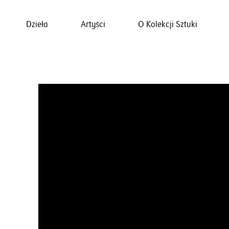
Dzieła
Artyści
O Kolekcji Sztuki