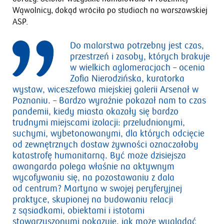
Wąwolnicy, dokąd wróciła po studiach na warszawskiej
ASP.
Do malarstwa potrzebny jest czas,
przestrzeń i zasoby, których brakuje
w wielkich aglomeracjach
– ocenia
Zofia Nierodzińska, kuratorka
wystaw, wiceszefowa miejskiej galerii Arsenał w
Poznaniu.
– Bardzo wyraźnie pokazał nam to czas
pandemii, kiedy miasta okazały się bardzo
trudnymi miejscami izolacji: przeludnionymi,
suchymi, wybetonowanymi, dla których odcięcie
od zewnętrznych dostaw żywności oznaczałoby
katastrofę humanitarną. Być może dzisiejsza
awangarda polega właśnie na aktywnym
wycofywaniu się, na pozostawaniu z dala
od centrum? Martyna w swojej peryferyjnej
praktyce, skupionej na budowaniu relacji
z sąsiadkami, obiektami i istotami
stowarzyszonymi pokazuje, jak może wyglądać