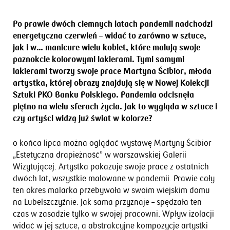
Po prawie dwóch ciemnych latach pandemii nadchodzi
energetyczna czerwień – widać to zarówno w sztuce,
jak i w… manicure wielu kobiet, które malują swoje
paznokcie kolorowymi lakierami. Tymi samymi
lakierami tworzy swoje prace Martyna Ścibior, młoda
artystka, której obrazy znajdują się w Nowej Kolekcji
Sztuki PKO Banku Polskiego. Pandemia odcisnęła
piętno na wielu sferach życia. Jak to wygląda w sztuce i
czy artyści widzą już świat w kolorze?
o końca lipca można oglądać wystawę Martyny Ścibior
„Estetyczna drapieżność” w warszawskiej Galerii
Wizytującej. Artystka pokazuje swoje prace z ostatnich
dwóch lat, wszystkie malowane w pandemii. Prawie cały
ten okres malarka przebywała w swoim wiejskim domu
na Lubelszczyźnie. Jak sama przyznaje – spędzała ten
czas w zasadzie tylko w swojej pracowni. Wpływ izolacji
widać w jej sztuce, a abstrakcyjne kompozycje artystki