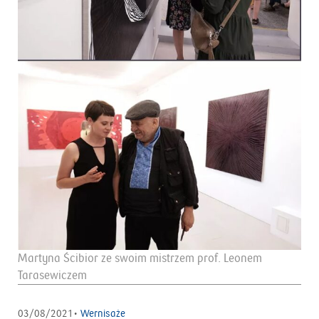
Martyna Ścibior ze swoim mistrzem prof. Leonem
Tarasewiczem
03/08/2021•
Wernisaże