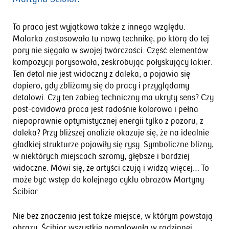
Ta praca jest wyjątkowa także z innego względu.
Malarka zastosowała tu nową technikę, po którą do tej
pory nie sięgała w swojej twórczości. Część elementów
kompozycji porysowała, zeskrobując połyskujący lakier.
Ten detal nie jest widoczny z daleka, a pojawia się
dopiero, gdy zbliżamy się do pracy i przyglądamy
detalowi. Czy ten zabieg techniczny ma ukryty sens? Czy
post-covidowa praca jest radośnie kolorowa i pełna
niepoprawnie optymistycznej energii tylko z pozoru, z
daleka? Przy bliższej analizie okazuje się, że na idealnie
gładkiej strukturze pojawiły się rysy. Symboliczne blizny,
w niektórych miejscach szramy, głębsze i bardziej
widoczne. Mówi się, że artyści czują i widzą więcej… To
może być wstęp do kolejnego cyklu obrazów Martyny
Ścibior.
Nie bez znaczenia jest także miejsce, w którym powstają
obrazy. Ścibior wszystkie namalowała w rodzinnej