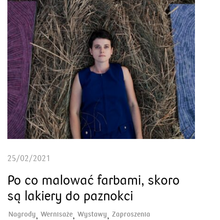
25/02/2021
Po co malować farbami, skoro
są lakiery do paznokci
Nagrody
Wernisaże
Wystawy
Zaproszenia
,
,
,