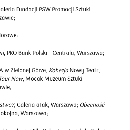
Galeria Fundacji PSW Promocji Sztuki
zawie;
iorowe:
em
, PKO Bank Polski – Centrala, Warszawa;
A w Zielonej Górze,
Kohezja
Nowy Teatr,
Tour Now
, Mocak Muzeum Sztuki
owie;
rstwo?
, Galeria aTak, Warszawa;
Obecność
Spokojna, Warszawa;