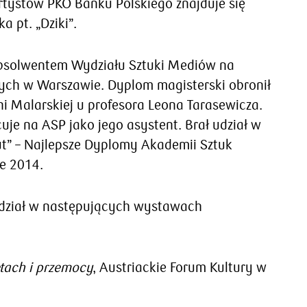
rtystów PKO Banku Polskiego znajduje się
a pt. „Dziki”.
absolwentem Wydziału Sztuki Mediów na
ych w Warszawie. Dyplom magisterski obronił
i Malarskiej u profesora Leona Tarasewicza.
uje na ASP jako jego asystent. Brał udział w
t” – Najlepsze Dyplomy Akademii Sztuk
e 2014.
udział w następujących wystawach
ętach i przemocy
, Austriackie Forum Kultury w