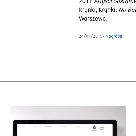
2011
Artyści Sokrato
Krynki, Krynki;
No Bud
Warszawa.
24/09/2015•
Nagrody