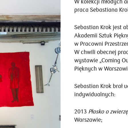
W kolekcji młodych a
praca Sebastiana Krok
Sebastian Krok jest 
Akademii Sztuk Piękn
w Pracowni Przestrzen
W chwili obecnej prac
wystawie „Coming Ou
Pięknych w Warszawi
Sebastian Krok brał 
indywidualnych:
2013
Płasko o zwierz
Warszawie;