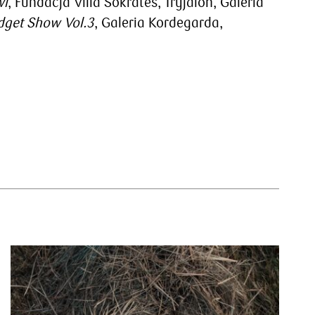
wi
, Fundacja Villa Sokrates, Tryjaloh, Galeria
get Show Vol.3
, Galeria Kordegarda,